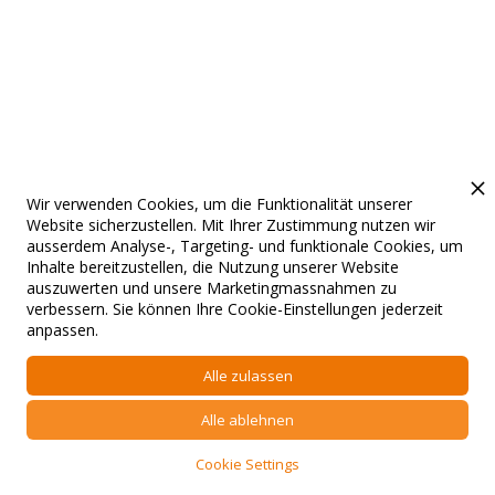
Lagerstapler
Geländestapler
HYUNDAI
AUSA
Teleskoplader
Raddumper AUSA
AUSA
Wir verwenden Cookies, um die Funktionalität unserer
Website sicherzustellen. Mit Ihrer Zustimmung nutzen wir
Knick-Gelenk
Leercontainerstapler
ausserdem Analyse-, Targeting- und funktionale Cookies, um
Dumper HYUNDAI
KALMAR
Inhalte bereitzustellen, die Nutzung unserer Website
auszuwerten und unsere Marketingmassnahmen zu
verbessern. Sie können Ihre Cookie-Einstellungen jederzeit
anpassen.
Reach Stacker
E-Reach Stacker
KALMAR
Leercontainer
Alle zulassen
KALMAR
Alle ablehnen
Terminal-
Vibroplatten JAB
Traktoren KALMAR
Cookie Settings