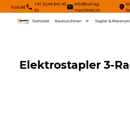
+41 (0)44 843 40
info@bamag-
Mo
Kontakt
00
maschinen.ch
R
Startseite
Baumaschinen
Stapler & Warenum
Elektrostapler 3-