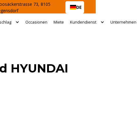
osäckerstrasse 73, 8105
DE
egensdorf
schlag
Occasionen
Miete
Kundendienst
Unternehmen
Rad HYUNDAI