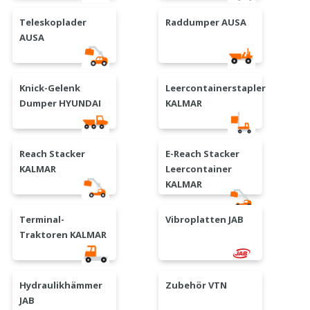
Teleskoplader
Raddumper AUSA
AUSA
Knick-Gelenk
Leercontainerstapler
Dumper HYUNDAI
KALMAR
Reach Stacker
E-Reach Stacker
KALMAR
Leercontainer
KALMAR
Terminal-
Vibroplatten JAB
Traktoren KALMAR
Hydraulikhämmer
Zubehör VTN
JAB