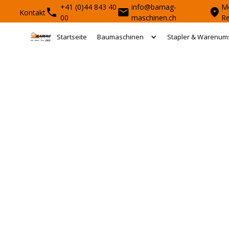
+41 (0)44 843 40
info@bamag-
Mo
Kontakt
00
maschinen.ch
R
Startseite
Baumaschinen
Stapler & Warenum