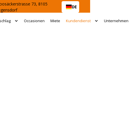
osäckerstrasse 73, 8105
DE
egensdorf
schlag
Occasionen
Miete
Kundendienst
Unternehmen