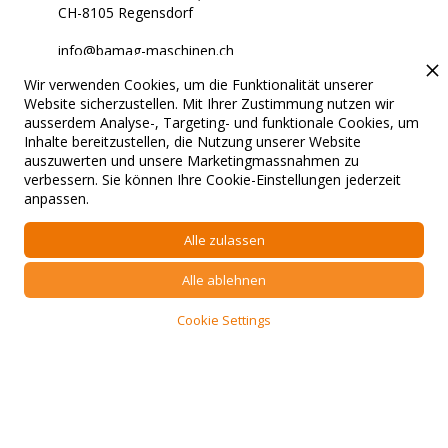
CH-8105 Regensdorf
info@bamag-maschinen.ch
Wir verwenden Cookies, um die Funktionalität unserer
Stets für Sie erreichbar.
Website sicherzustellen. Mit Ihrer Zustimmung nutzen wir
ausserdem Analyse-, Targeting- und funktionale Cookies, um
Inhalte bereitzustellen, die Nutzung unserer Website
auszuwerten und unsere Marketingmassnahmen zu
verbessern. Sie können Ihre Cookie-Einstellungen jederzeit
© 2024 Bamag. All rights
Konzept & Entwicklung von Suissma
anpassen.
reserved.
Digitalisierungs AG.
Alle zulassen
Stets für Sie erreichbar.
Datenschutz
Impressum
Alle ablehnen
Cookie Settings