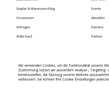
Stapler & Warenumschlag
Events
Occasionen
Aktuelles
Anfragen
Karriere
AGBs Kauf
Partner
Wir verwenden Cookies, um die Funktionalität unserer Webs
© 2024 Bamag. All rights reserved.
Konzept & Entwicklung von Suissma Digitalisierungs AG.
Zustimmung nutzen wir ausserdem Analyse-, Targeting- u
bereitzustellen, die Nutzung unserer Website auszuwer
verbessern. Sie können Ihre Cookie-Einstellungen jederze