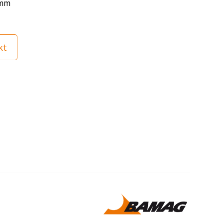
 mm
kt