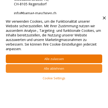
CH-8105 Regensdorf
info@bamag-maschinen.ch
Wir verwenden Cookies, um die Funktionalität unserer
Stets für Sie erreichbar.
Website sicherzustellen. Mit Ihrer Zustimmung nutzen wir
ausserdem Analyse-, Targeting- und funktionale Cookies, um
Inhalte bereitzustellen, die Nutzung unserer Website
auszuwerten und unsere Marketingmassnahmen zu
verbessern. Sie können Ihre Cookie-Einstellungen jederzeit
© 2024 Bamag. All rights
Konzept & Entwicklung von Suissma
anpassen.
reserved.
Digitalisierungs AG.
Alle zulassen
Stets für Sie erreichbar.
Datenschutz
Impressum
Alle ablehnen
Cookie Settings