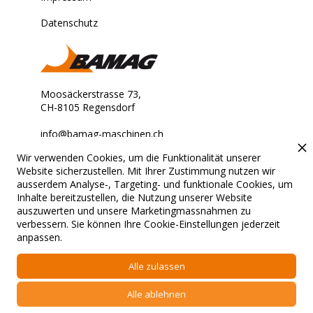
Datenschutz
Moosäckerstrasse 73,
CH-8105 Regensdorf
info@bamag-maschinen.ch
Wir verwenden Cookies, um die Funktionalität unserer
Stets für Sie erreichbar.
Website sicherzustellen. Mit Ihrer Zustimmung nutzen wir
ausserdem Analyse-, Targeting- und funktionale Cookies, um
Inhalte bereitzustellen, die Nutzung unserer Website
auszuwerten und unsere Marketingmassnahmen zu
verbessern. Sie können Ihre Cookie-Einstellungen jederzeit
© 2024 Bamag. All rights
Konzept & Entwicklung von Suissma
anpassen.
reserved.
Digitalisierungs AG.
Alle zulassen
Stets für Sie erreichbar.
Datenschutz
Alle ablehnen
Impressum