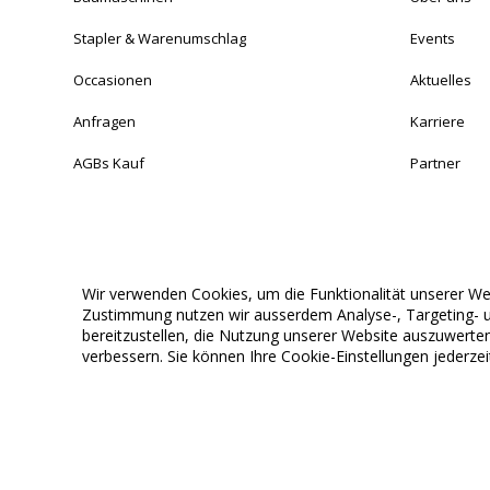
Stapler & Warenumschlag
Events
Occasionen
Aktuelles
Anfragen
Karriere
AGBs Kauf
Partner
Wir verwenden Cookies, um die Funktionalität unserer Webs
© 2024 Bamag. All rights reserved.
Konzept & Entwicklung von Suissma Digitalisierungs AG.
Zustimmung nutzen wir ausserdem Analyse-, Targeting- u
bereitzustellen, die Nutzung unserer Website auszuwer
verbessern. Sie können Ihre Cookie-Einstellungen jederze