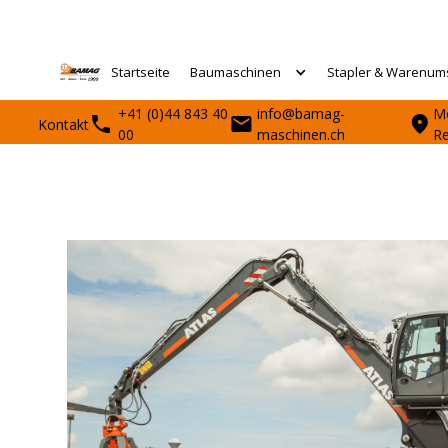
Startseite
Baumaschinen
Stapler & Warenum
+41 (0)44 843 40
info@bamag-
Mo
Kontakt
00
maschinen.ch
R